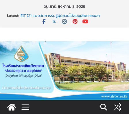
Skip
วันเสาร์, สิงหาคม 8, 2026
to
Latest:
EIT (2) แบบวัดการรับรู้ผู้มีส่วนได้ส่วนเสียภายนอก
content
เผยแพร่นวัตกรรม การใช้รูปแบบการเสริมสร้างคุณธรรมของ
นักเรียน โรงเรียนสระกะเทียมวิทยาคม”สังวรเจษฎ์ประภาคม
อุปถัมภ์”(ST NICE MORAl)
ธ สถิตในดวงใจตราบนิรันดร์
การประกาศผลการเรียนปลายภาคผ่านทางระบบ SGS
ช่องทางการแจ้งเรื่องร้องเรียนการทุจริตและประพฤติมิชอบ