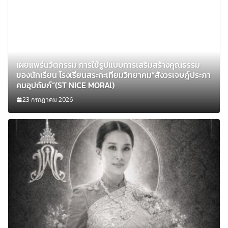
เผยแพร่นวัตกรรม การใช้รูปแบบการเสริมสร้างคุณธรรม
ของนักเรียน โรงเรียนสระกะเทียมวิทยาคม”สังวรเจษฎ์ประภา
คมอุปถัมภ์”(ST NICE MORAl)
23 กรกฎาคม 2026