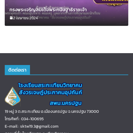
ทรงพระเจริญสมเด็จพระกนิษฐาธิราชเจ้า
2 เมษายน 2024
ติดต่อเรา
19 หมู่ 3 ต.สระกะเทียม อ.เมืองนครปฐม จ.นครปฐม 73000
โทรศัพท์ : 034-100695
E-mail : sktw19.3@gmail.com