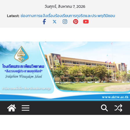
Skip
วันศุกร์, สิงหาคม 7, 2026
to
Latest:
ช่องทางการแจ้งเรื่องร้องเรียนการทุจริตและประพฤติมิชอบ
content
EIT (2) แบบวัดการรับรู้ผู้มีส่วนได้ส่วนเสียภายนอก
เผยแพร่นวัตกรรม การใช้รูปแบบการเสริมสร้างคุณธรรมของ
นักเรียน โรงเรียนสระกะเทียมวิทยาคม”สังวรเจษฎ์ประภาคม
อุปถัมภ์”(ST NICE MORAl)
ธ สถิตในดวงใจตราบนิรันดร์
การประกาศผลการเรียนปลายภาคผ่านทางระบบ SGS