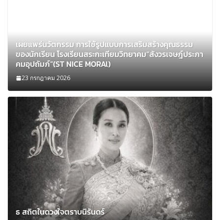
เผยแพร่นวัตกรรม การใช้รูปแบบการเสริมสร้างคุณธรรม
ของนักเรียน โรงเรียนสระกะเทียมวิทยาคม”สังวรเจษฎ์ประภา
คมอุปถัมภ์”(ST NICE MORAl)
23 กรกฎาคม 2026
ธ สถิตในดวงใจตราบนิรันดร์