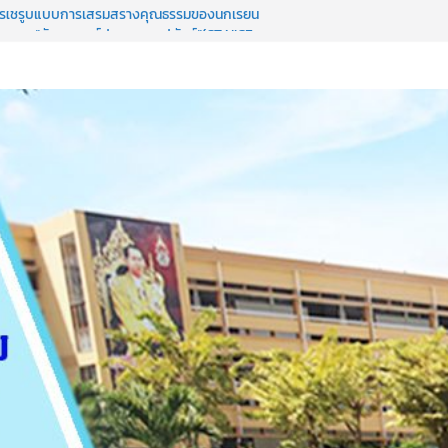
รใช้รูปแบบการเสริมสร้างคุณธรรมของนักเรียน
ิทยาคม”สังวรเจษฎ์ประภาคมอุปถัมภ์”(ST NICE
รันดร์
ียนปลายภาคผ่านทางระบบ SGS
งร้องเรียนการทุจริตและประพฤติมิชอบ
ู้ผู้มีส่วนได้ส่วนเสียภายนอก