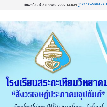
Skip
Latest:
เผยแพร่นวัตกรรม กา
วันพฤหัสบดี, สิงหาคม 6, 2026
to
โรงเรียนสระกะเทียมว
MORAl)
content
ธ สถิตในดวงใจตราบนิ
การประกาศผลการเร
ช่องทางการแจ้งเรื่อ
EIT (2) แบบวัดการรับร