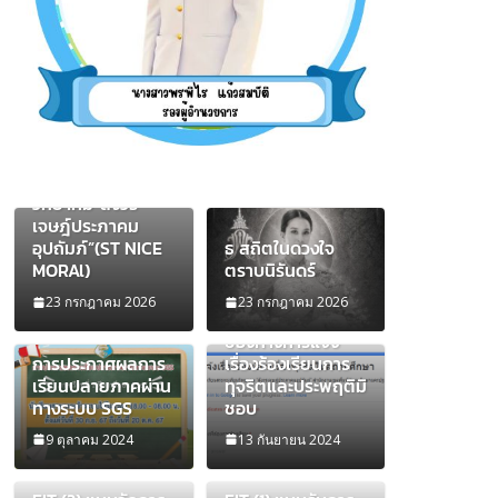
เผยแพร่นวัตกรรม
การใช้รูปแบบการ
เสริมสร้างคุณธรรม
ของนักเรียน
โรงเรียนสระกะเทียม
วิทยาคม”สังวร
เจษฎ์ประภาคม
อุปถัมภ์”(ST NICE
ธ สถิตในดวงใจ
MORAl)
ตราบนิรันดร์
23 กรกฎาคม 2026
23 กรกฎาคม 2026
ช่องทางการแจ้ง
การประกาศผลการ
เรื่องร้องเรียนการ
เรียนปลายภาคผ่าน
ทุจริตและประพฤติมิ
ทางระบบ SGS
ชอบ
9 ตุลาคม 2024
13 กันยายน 2024