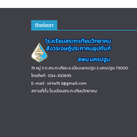
ติดต่อเรา
19 หมู่ 3 ต.สระกะเทียม อ.เมืองนครปฐม จ.นครปฐม 73000
โทรศัพท์ : 034-100695
E-mail : sktw19.3@gmail.com
สถานที่ตั้ง โรงเรียนสระกะเทียมวิทยาคม