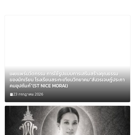
เผยแพร่นวัตกรรม การใช้รูปแบบการเสริมสร้างคุณธรรม
ของนักเรียน โรงเรียนสระกะเทียมวิทยาคม”สังวรเจษฎ์ประภา
คมอุปถัมภ์”(ST NICE MORAl)
23 กรกฎาคม 2026