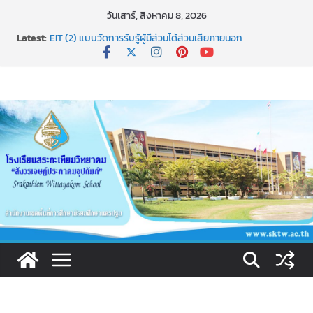
Skip
วันเสาร์, สิงหาคม 8, 2026
to
Latest:
EIT (2) แบบวัดการรับรู้ผู้มีส่วนได้ส่วนเสียภายนอก
content
เผยแพร่นวัตกรรม การใช้รูปแบบการเสริมสร้างคุณธรรมของ
นักเรียน โรงเรียนสระกะเทียมวิทยาคม”สังวรเจษฎ์ประภาคม
อุปถัมภ์”(ST NICE MORAl)
ธ สถิตในดวงใจตราบนิรันดร์
การประกาศผลการเรียนปลายภาคผ่านทางระบบ SGS
ช่องทางการแจ้งเรื่องร้องเรียนการทุจริตและประพฤติมิชอบ