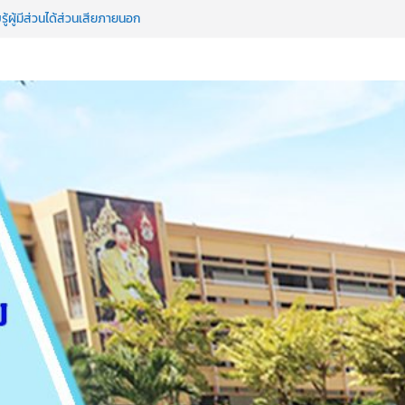
ู้ผู้มีส่วนได้ส่วนเสียภายนอก
รใช้รูปแบบการเสริมสร้างคุณธรรมของนักเรียน
ิทยาคม”สังวรเจษฎ์ประภาคมอุปถัมภ์”(ST NICE
รันดร์
ียนปลายภาคผ่านทางระบบ SGS
งร้องเรียนการทุจริตและประพฤติมิชอบ