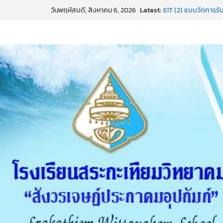
Skip
Latest:
EIT (2) แบบวัดการรับร
วันพฤหัสบดี, สิงหาคม 6, 2026
to
เผยแพร่นวัตกรรม กา
โรงเรียนสระกะเทียมว
content
MORAl)
ธ สถิตในดวงใจตราบนิ
การประกาศผลการเร
ช่องทางการแจ้งเรื่อ