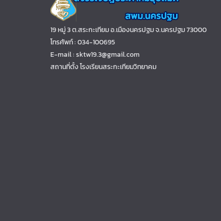
19 หมู่ 3 ต.สระกะเทียม อ.เมืองนครปฐม จ.นครปฐม 73000
โทรศัพท์ : 034-100695
E-mail : sktw19.3@gmail.com
สถานที่ตั้ง โรงเรียนสระกะเทียมวิทยาคม