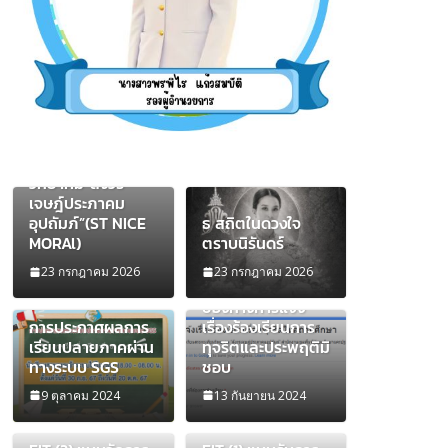
เผยแพร่นวัตกรรม
การใช้รูปแบบการ
เสริมสร้างคุณธรรม
ของนักเรียน
โรงเรียนสระกะเทียม
วิทยาคม”สังวร
เจษฎ์ประภาคม
อุปถัมภ์”(ST NICE
ธ สถิตในดวงใจ
MORAl)
ตราบนิรันดร์
23 กรกฎาคม 2026
23 กรกฎาคม 2026
ช่องทางการแจ้ง
การประกาศผลการ
เรื่องร้องเรียนการ
เรียนปลายภาคผ่าน
ทุจริตและประพฤติมิ
ทางระบบ SGS
ชอบ
9 ตุลาคม 2024
13 กันยายน 2024