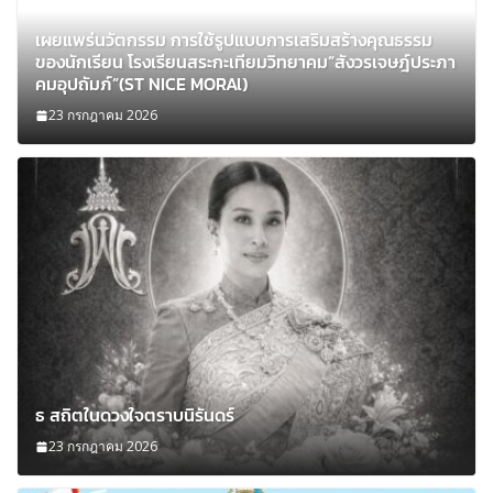
เผยแพร่นวัตกรรม การใช้รูปแบบการเสริมสร้างคุณธรรม
ของนักเรียน โรงเรียนสระกะเทียมวิทยาคม”สังวรเจษฎ์ประภา
คมอุปถัมภ์”(ST NICE MORAl)
23 กรกฎาคม 2026
ธ สถิตในดวงใจตราบนิรันดร์
23 กรกฎาคม 2026