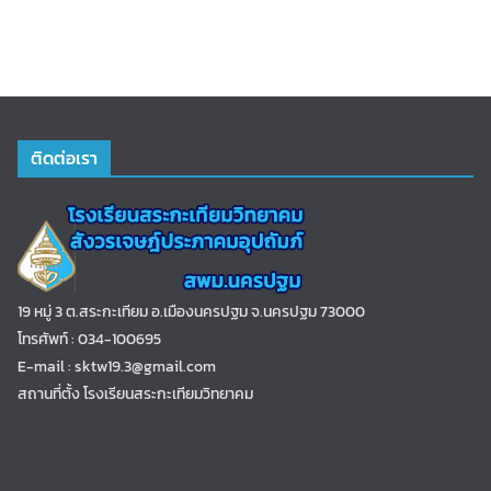
ติดต่อเรา
19 หมู่ 3 ต.สระกะเทียม อ.เมืองนครปฐม จ.นครปฐม 73000
โทรศัพท์ : 034-100695
E-mail : sktw19.3@gmail.com
สถานที่ตั้ง โรงเรียนสระกะเทียมวิทยาคม