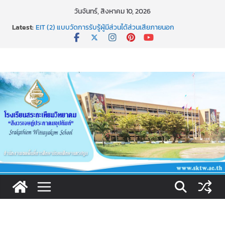
Skip
วันจันทร์, สิงหาคม 10, 2026
to
Latest:
EIT (2) แบบวัดการรับรู้ผู้มีส่วนได้ส่วนเสียภายนอก
content
เผยแพร่นวัตกรรม การใช้รูปแบบการเสริมสร้างคุณธรรมของ
นักเรียน โรงเรียนสระกะเทียมวิทยาคม”สังวรเจษฎ์ประภาคม
อุปถัมภ์”(ST NICE MORAl)
ธ สถิตในดวงใจตราบนิรันดร์
การประกาศผลการเรียนปลายภาคผ่านทางระบบ SGS
ช่องทางการแจ้งเรื่องร้องเรียนการทุจริตและประพฤติมิชอบ