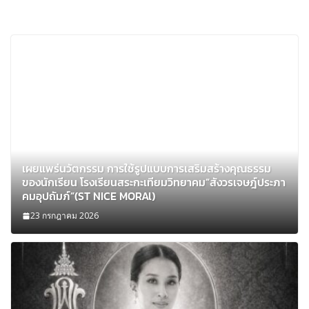
เผยแพร่นวัตกรรม การใช้รูปแบบการเสริมสร้างคุณธรรม
ของนักเรียน โรงเรียนสระกะเทียมวิทยาคม”สังวรเจษฎ์ประภา
คมอุปถัมภ์”(ST NICE MORAl)
23 กรกฎาคม 2026