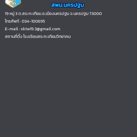
19 หมู่ 3 ต.สระกะเทียม อ.เมืองนครปฐม จ.นครปฐม 73000
โทรศัพท์ : 034-100695
E-mail : sktw19.3@gmail.com
สถานที่ตั้ง โรงเรียนสระกะเทียมวิทยาคม