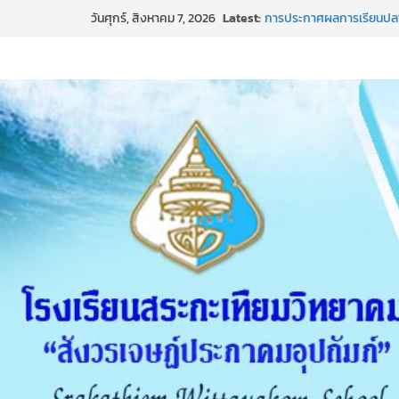
ธ สถิตในดวงใจตราบนิรันดร
Skip
Latest:
วันศุกร์, สิงหาคม 7, 2026
การประกาศผลการเรียนปล
to
ช่องทางการแจ้งเรื่องร้อง
EIT (2) แบบวัดการรับรู้ผู้
content
เผยแพร่นวัตกรรม การใช้ร
โรงเรียนสระกะเทียมวิทยาค
MORAl)