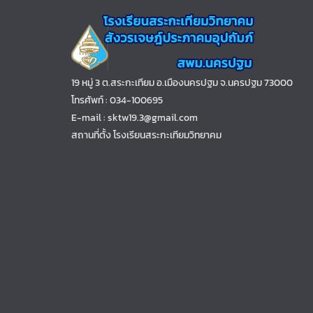
19 หมู่ 3 ต.สระกะเทียม อ.เมืองนครปฐม จ.นครปฐม 73000
โทรศัพท์ : 034-100695
E-mail : sktw19.3@gmail.com
สถานที่ตั้ง โรงเรียนสระกะเทียมวิทยาคม