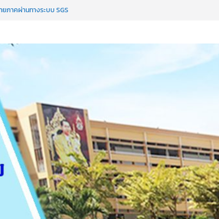
์
ายภาคผ่านทางระบบ SGS
เรียนการทุจริตและประพฤติมิชอบ
มีส่วนได้ส่วนเสียภายนอก
ูปแบบการเสริมสร้างคุณธรรมของนักเรียน
ม”สังวรเจษฎ์ประภาคมอุปถัมภ์”(ST NICE